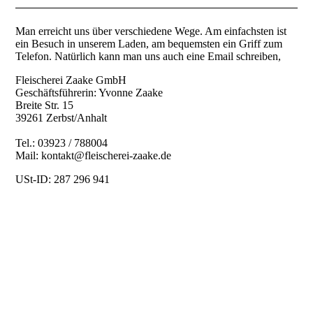
Besondere Produkte: Zaakes Entengold
Man erreicht uns über verschiedene Wege. Am einfachsten ist
ein Besuch in unserem Laden, am bequemsten ein Griff zum
Telefon. Natürlich kann man uns auch eine Email schreiben,
Kontakt
Fleischerei Zaake GmbH
Geschäftsführerin: Yvonne Zaake
Breite Str. 15
Impressum
39261 Zerbst/Anhalt
Tel.: 03923 / 788004
Mail: kontakt@fleischerei-zaake.de
USt-ID: 287 296 941